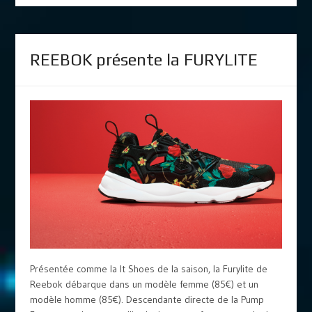
REEBOK présente la FURYLITE
Présentée comme la It Shoes de la saison, la Furylite de
Reebok débarque dans un modèle femme (85€) et un
modèle homme (85€). Descendante directe de la Pump