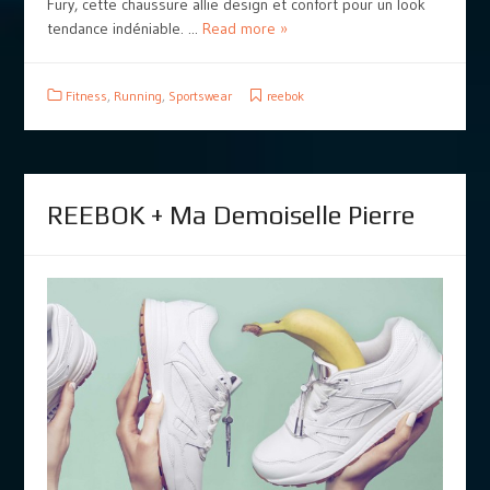
Fury, cette chaussure allie design et confort pour un look
tendance indéniable. ...
Read more »
Fitness
,
Running
,
Sportswear
reebok
REEBOK + Ma Demoiselle Pierre