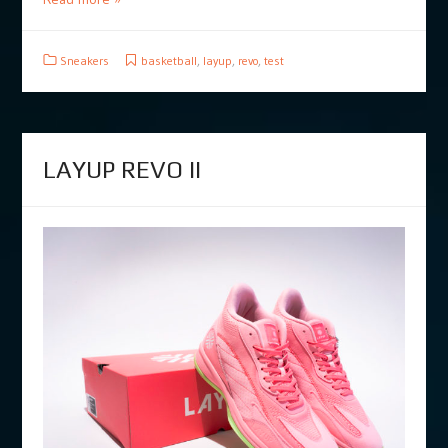
Sneakers
basketball
,
layup
,
revo
,
test
LAYUP REVO II