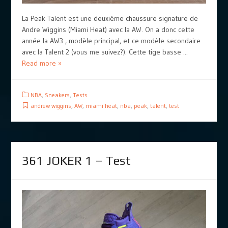
La Peak Talent est une deuxième chaussure signature de
Andre Wiggins (Miami Heat) avec la AW. On a donc cette
année la AW3 , modèle principal, et ce modèle secondaire
avec la Talent 2 (vous me suivez?). Cette tige basse ...
Read more »
NBA
,
Sneakers
,
Tests
andrew wiggins
,
AW
,
miami heat
,
nba
,
peak
,
talent
,
test
361 JOKER 1 – Test