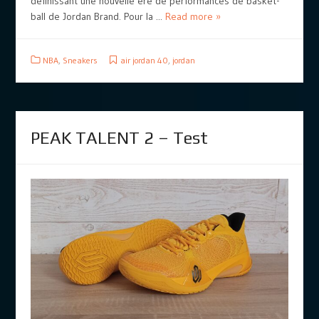
définissant une nouvelle ère de performances de basket-
ball de Jordan Brand. Pour la ...
Read more »
NBA
,
Sneakers
air jordan 40
,
jordan
PEAK TALENT 2 – Test