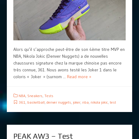
Alors qu’il s’approche peut-être de son 4ème titre MVP en
NBA, Nikola Jokic (Denver Nuggets) a de nouvelles
chaussures signature chez la marque chinoise pas encore
très connue, 361. Nous avons testé les Joker 1 dans le
coloris « Joker » (surnom ...
Read more »
NBA
,
Sneakers
,
Tests
361
,
basketball
,
denver nuggets
,
joker
,
nba
,
nikola jokic
,
test
PEAK AW3 – Test