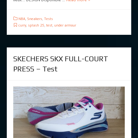
NBA
,
Sneakers
,
Tests
curry
,
splash 25
,
test
,
under armour
SKECHERS SKX FULL-COURT
PRESS – Test