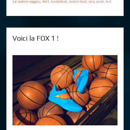
andrew wiggins
,
AW3
,
basketball
,
miami heat
,
nba
,
peak
,
test
Voici la FOX 1 !