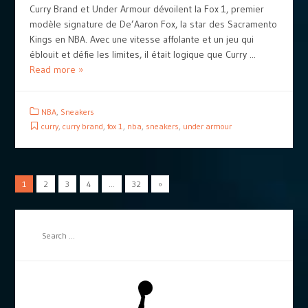
Curry Brand et Under Armour dévoilent la Fox 1, premier
modèle signature de De’Aaron Fox, la star des Sacramento
Kings en NBA. Avec une vitesse affolante et un jeu qui
éblouit et défie les limites, il était logique que Curry ...
Read more »
NBA
,
Sneakers
curry
,
curry brand
,
fox 1
,
nba
,
sneakers
,
under armour
1
2
3
4
…
32
»