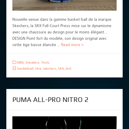
Nouvelle venue dans la gamme basket-ball de la marque
Skechers, la SKX Full-Court Press mise sur le dynamisme
avec une chaussure au design pour le moins élégant…
DESIGN Point fort du modèle, son design original avec
cette tige basse élancée ...
Read more »
NBA
,
Sneakers
,
Tests
basketball
,
nba
,
skechers
,
SKX
,
test
PUMA ALL-PRO NITRO 2