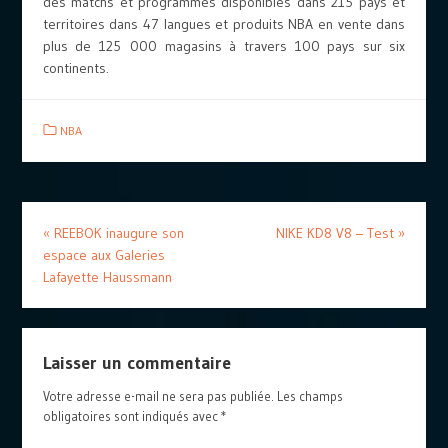
des matchs et programmes disponibles dans 215 pays et
territoires dans 47 langues et produits NBA en vente dans
plus de 125 000 magasins à travers 100 pays sur six
continents.
NBA
«
REEBOK inaugure son
NIKE KD8 V8 – Test
»
espace aux Galeries
Lafayette Haussmann
Laisser un commentaire
Votre adresse e-mail ne sera pas publiée.
Les champs
obligatoires sont indiqués avec
*