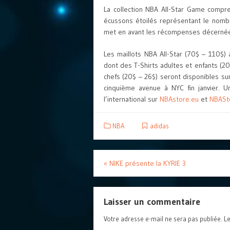
La collection NBA All-Star Game comp
écussons étoilés représentant le nombr
met en avant les récompenses décernées
Les maillots NBA All-Star (70$ – 110$
dont des T-Shirts adultes et enfants (2
chefs (20$ – 26$) seront disponibles su
cinquième avenue à NYC fin janvier. U
l’international sur
NBAstore.eu
et
NBASt
NBA
adidas
«
NIKE présente la KYRIE 3
Laisser un commentaire
Votre adresse e-mail ne sera pas publiée.
Le