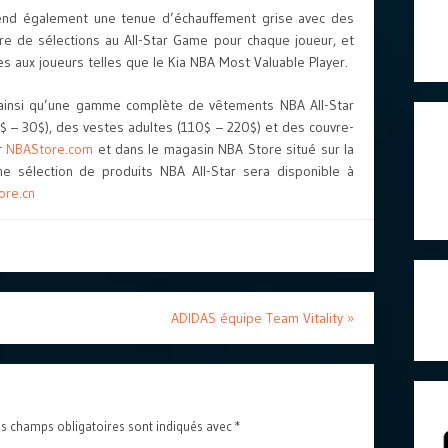
rend également une tenue d’échauffement grise avec des
e de sélections au All-Star Game pour chaque joueur, et
 aux joueurs telles que le Kia NBA Most Valuable Player.
) ainsi qu’une gamme complète de vêtements NBA All-Star
0$ – 30$), des vestes adultes (110$ – 220$) et des couvre-
r
NBAStore.com
et dans le magasin NBA Store situé sur la
ne sélection de produits NBA All-Star sera disponible à
ore.cn
ADIDAS équipe Team Vitality
»
s champs obligatoires sont indiqués avec
*