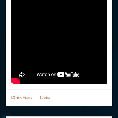
NBA
,
Videos
nba