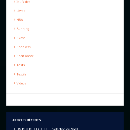
Jeu Video
Livres
NBA
Running
Skate
Sneakers
Sportswear
Tests
Textile
Videos
ARTICLES RÉCENTS
UN PEU DE LECTURE… Sélection de Noël!