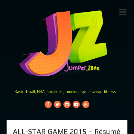
Basket-ball, NBA, sneakers, running, sportswear, fitness…
ALL-STAR GAME 2015 – Résumé