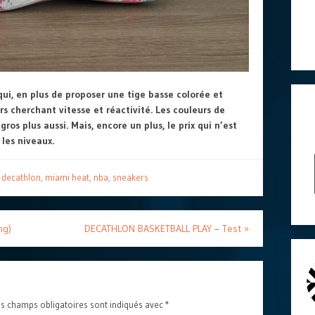
qui, en plus de proposer une tige basse colorée et
rs cherchant vitesse et réactivité. Les couleurs de
ros plus aussi. Mais, encore un plus, le prix qui n’est
 les niveaux.
,
decathlon
,
miami heat
,
nba
,
sneakers
ng)
DECATHLON BASKETBALL PLAY – Test
»
s champs obligatoires sont indiqués avec
*