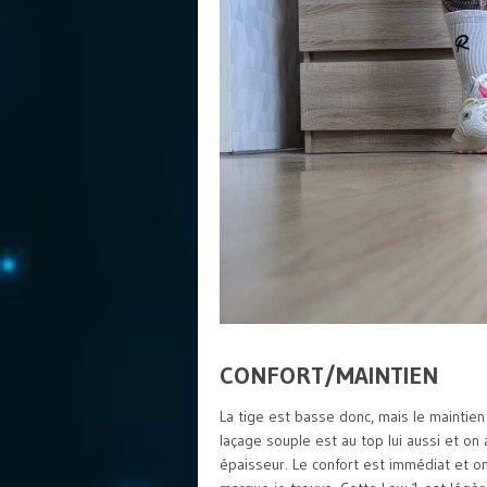
CONFORT/MAINTIEN
La tige est basse donc, mais le maintien 
laçage souple est au top lui aussi et on
épaisseur. Le confort est immédiat et 