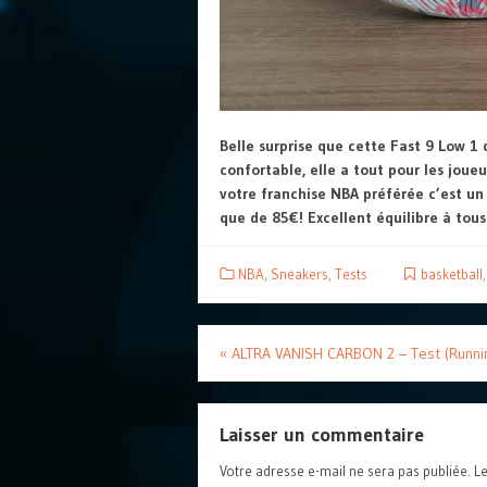
Belle surprise que cette Fast 9 Low 1 
confortable, elle a tout pour les joueu
votre franchise NBA préférée c’est un g
que de 85€! Excellent équilibre à tous
NBA
,
Sneakers
,
Tests
basketball
«
ALTRA VANISH CARBON 2 – Test (Runni
Laisser un commentaire
Votre adresse e-mail ne sera pas publiée.
Le