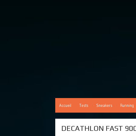
Accueil
Tests
Sneakers
Running
DECATHLON FAST 900