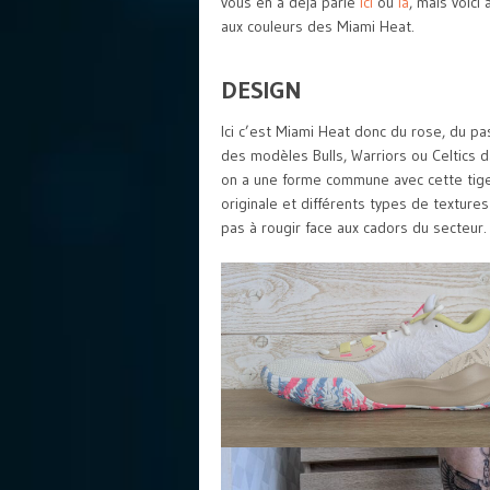
vous en a déjà parlé
ici
ou
là
, mais voici
aux couleurs des Miami Heat.
DESIGN
Ici c’est Miami Heat donc du rose, du p
des modèles Bulls, Warriors ou Celtics d
on a une forme commune avec cette tige
originale et différents types de texture
pas à rougir face aux cadors du secteur.