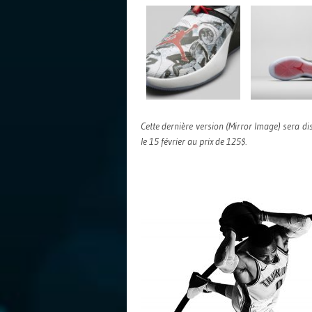
Cette dernière version (Mirror Image) sera dis
le 15 février au prix de 125$.