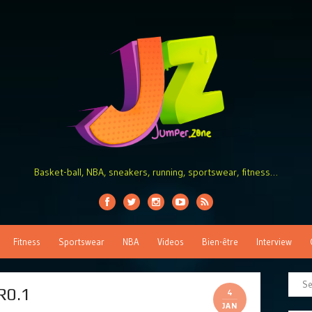
Basket-ball, NBA, sneakers, running, sportswear, fitness…
Fitness
Sportswear
NBA
Videos
Bien-être
Interview
R0.1
4
JAN