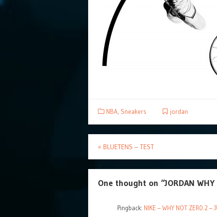
NBA
,
Sneakers
jordan
«
BLUETENS – TEST
One thought on “
JORDAN WHY 
Pingback:
NIKE – WHY NOT ZER0.2 –