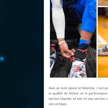
Avec un look épuré et futuriste, c’est u
la qualité de finition et la performan
version blanche et noir et une version
noir et blanc.