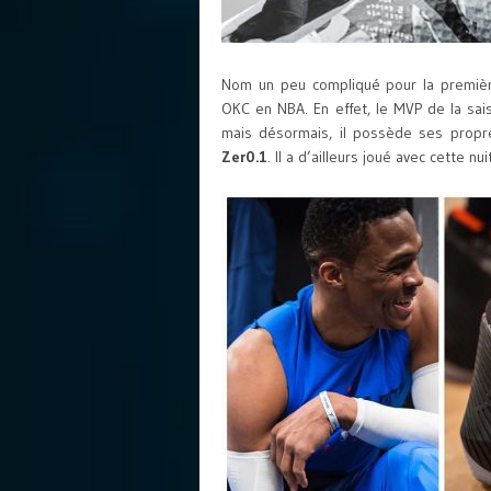
Nom un peu compliqué pour la premièr
OKC en NBA. En effet, le MVP de la sai
mais désormais, il possède ses prop
Zer0.1
. Il a d’ailleurs joué avec cette nuit