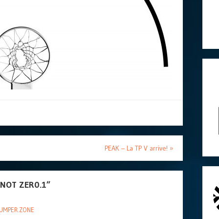
PEAK – La TP V arrive!
»
NOT ZER0.1
”
 JUMPER.ZONE