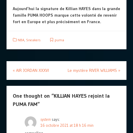
Aujourd’hui la signature de Killian HAYES dans la grande
famille PUMA HOOPS marque cette volonté de revenir
fort en Europe et plus précisément en France.
NBA
,
Sneakers
puma
«
AIR JORDAN XXXVI
Le mystère RIVER WILLIAMS
»
One thought on “
KILLIAN HAYES rejoint la
PUMA FAM
”
system
says:
16 octobre 2021 at 18 h 16 min