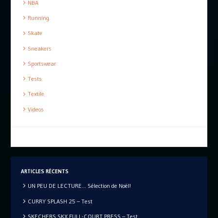
NBA
Running
Skate
Sneakers
Sportswear
Tests
Textile
Videos
ARTICLES RÉCENTS
UN PEU DE LECTURE… Sélection de Noël!
CURRY SPLASH 25 – Test
SKECHERS SKX FULL-COURT PRESS – Test