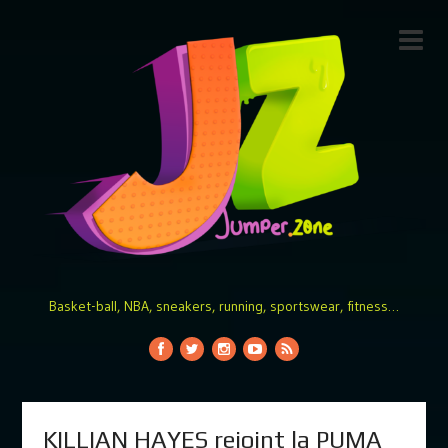
Basket-ball, NBA, sneakers, running, sportswear, fitness…
KILLIAN HAYES rejoint la PUMA