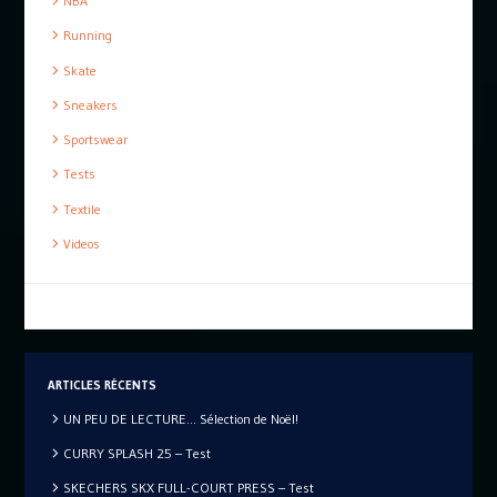
NBA
Running
Skate
Sneakers
Sportswear
Tests
Textile
Videos
ARTICLES RÉCENTS
UN PEU DE LECTURE… Sélection de Noël!
CURRY SPLASH 25 – Test
SKECHERS SKX FULL-COURT PRESS – Test