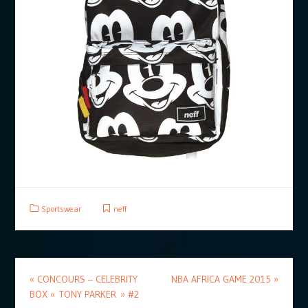
Sportswear
neff
«
CONCOURS – CELEBRITY
NBA AFRICA GAME 2015
»
BOX « TONY PARKER » #2