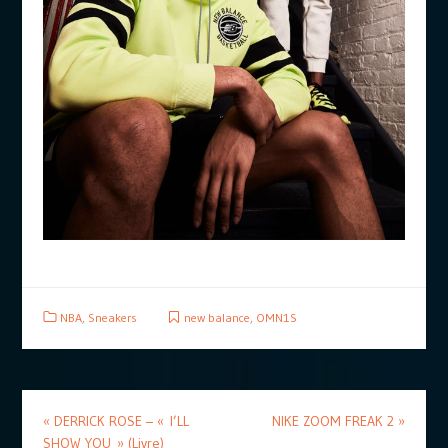
NBA
,
Sneakers
new balance
,
OMN1S
«
DERRICK ROSE – « I’LL
NIKE ZOOM FREAK 2
»
SHOW YOU » (Livre)