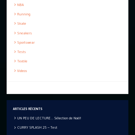
NBA
Running
Skate
Sneakers
Sportswear
Tests
Textile
Videos
ARTICLES RÉCENTS
UN PEU DE LECTURE… Sélection de Noël!
CURRY SPLASH 25 – Test