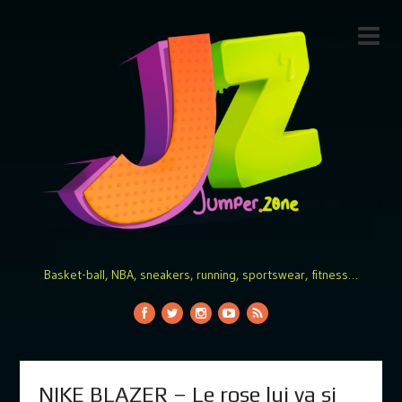
Basket-ball, NBA, sneakers, running, sportswear, fitness…
NIKE BLAZER – Le rose lui va si