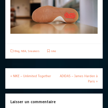
Blog
,
NBA
,
Sneakers
nike
«
NIKE – Unlimited Together
ADIDAS – James Harden à
Paris
»
Laisser un commentaire