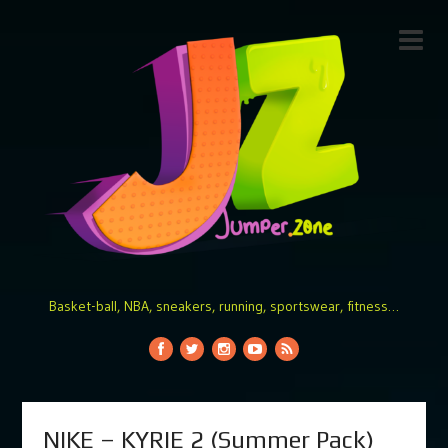
Basket-ball, NBA, sneakers, running, sportswear, fitness…
NIKE – KYRIE 2 (Summer Pack)