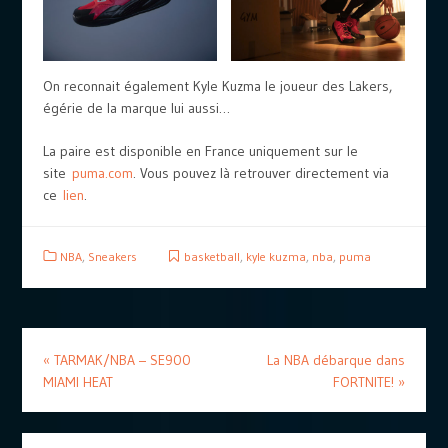
On reconnait également Kyle Kuzma le joueur des Lakers,
égérie de la marque lui aussi…
La paire est disponible en France uniquement sur le
site
puma.com
. Vous pouvez là retrouver directement via
ce
lien
.
NBA
,
Sneakers
basketball
,
kyle kuzma
,
nba
,
puma
«
TARMAK/NBA – SE900
La NBA débarque dans
MIAMI HEAT
FORTNITE!
»