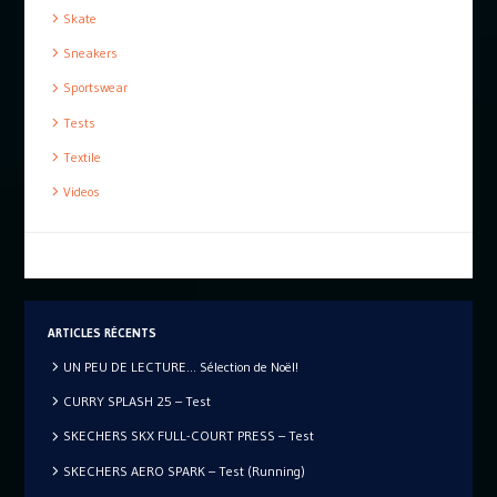
Skate
Sneakers
Sportswear
Tests
Textile
Videos
ARTICLES RÉCENTS
UN PEU DE LECTURE… Sélection de Noël!
CURRY SPLASH 25 – Test
SKECHERS SKX FULL-COURT PRESS – Test
SKECHERS AERO SPARK – Test (Running)