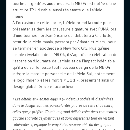
touches argentées audacieuses, la MB.04 est dotée d’une
structure TPU durable, aussi résistante que LaMelo lui-
même.
À l’occasion de cette sortie, LaMelo prend la route pour
présenter sa dernière chaussure signature avec PUMA lors
d’une tournée nord-américaine qui débutera à Charlotte,
cœur de la Melo-mania, passera par Atlanta et Miami, pour
se terminer en apothéose à New York City. Plus qu’une
simple révélation de la MB.04, il s’agit d’une célébration de
l’ascension fulgurante de LaMelo et de l’impact indéniable
qu’il a eu sur le jeu.Le tout nouveau design de la MB.04
intègre la marque personnelle de LaMelo Ball, notamment
le logo Phoenix et les motifs « 1 1 1 », présentant ainsi un
design global féroce et accrocheur.
« Les détails et « easter eggs » (= « détails cachés ») disséminés
dans le design sont les particularités phares de cette chaussure,
celles que je préfère. C’était un grand défi de créer deux chaussures
gauche et droite asymétriques et donc différentes tout en restant
cohérentes », explique Jeremy Salle, responsable du design pour