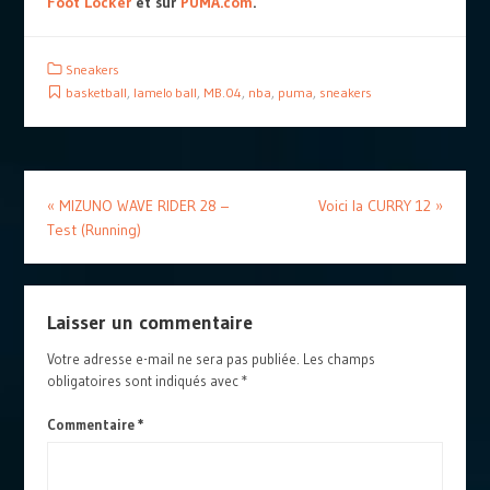
Foot Locker
et sur
PUMA.com
.
Sneakers
basketball
,
lamelo ball
,
MB.04
,
nba
,
puma
,
sneakers
«
MIZUNO WAVE RIDER 28 –
Voici la CURRY 12
»
Test (Running)
Laisser un commentaire
Votre adresse e-mail ne sera pas publiée.
Les champs
obligatoires sont indiqués avec
*
Commentaire
*