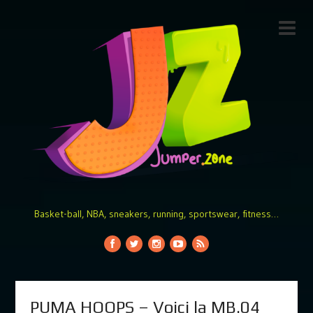
Basket-ball, NBA, sneakers, running, sportswear, fitness…
PUMA HOOPS – Voici la MB.04