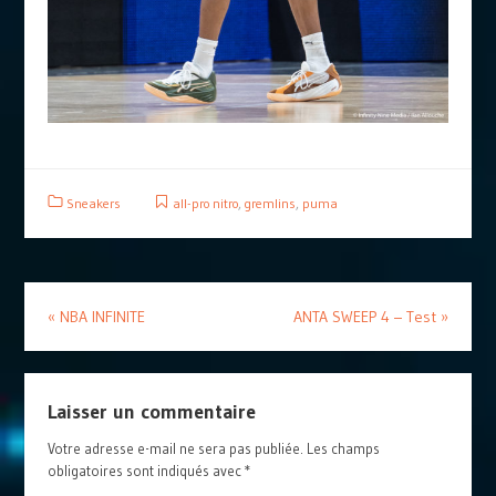
Sneakers
all-pro nitro
,
gremlins
,
puma
«
NBA INFINITE
ANTA SWEEP 4 – Test
»
Laisser un commentaire
Votre adresse e-mail ne sera pas publiée.
Les champs
obligatoires sont indiqués avec
*