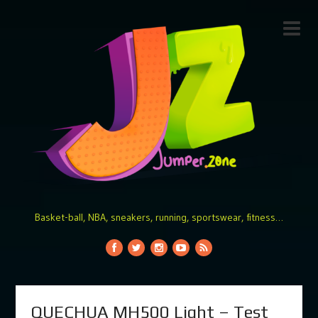
Basket-ball, NBA, sneakers, running, sportswear, fitness…
QUECHUA MH500 Light – Test