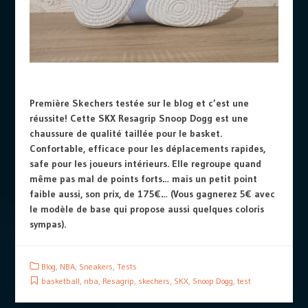
Première Skechers testée sur le blog et c’est une
réussite! Cette SKX Resagrip Snoop Dogg est une
chaussure de qualité taillée pour le basket.
Confortable, efficace pour les déplacements rapides,
safe pour les joueurs intérieurs. Elle regroupe quand
même pas mal de points forts… mais un petit point
faible aussi, son prix, de 175€… (Vous gagnerez 5€ avec
le modèle de base qui propose aussi quelques coloris
sympas).
Blog
,
NBA
,
Sneakers
,
Tests
basketball
,
nba
,
Resagrip
,
skechers
,
SKX
,
Snoop Dogg
,
test