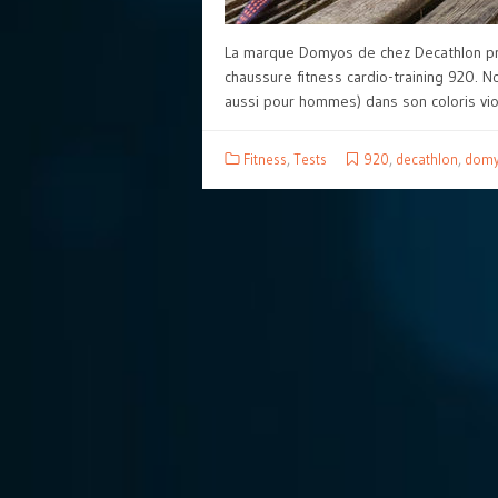
La marque Domyos de chez Decathlon pr
chaussure fitness cardio-training 920. 
aussi pour hommes) dans son coloris viol
Fitness
,
Tests
920
,
decathlon
,
dom