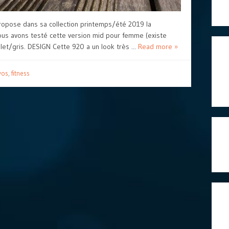
opose dans sa collection printemps/été 2019 la
Nous avons testé cette version mid pour femme (existe
et/gris. DESIGN Cette 920 a un look très ...
Read more »
yos
,
fitness