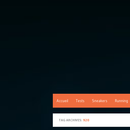
Accueil
Tests
Sneakers
Running
TAG ARCHIVES:
920