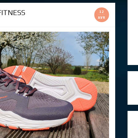
FITNESS
12
AVR