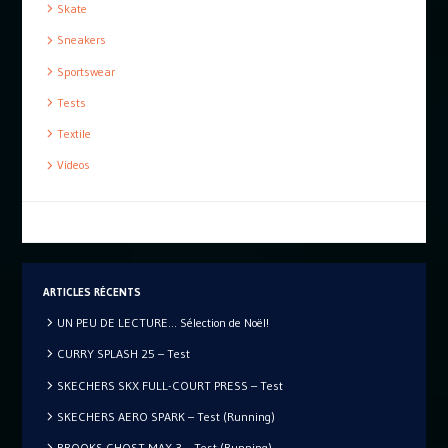
Skate
Sneakers
Sportswear
Tests
Textile
Videos
ARTICLES RÉCENTS
UN PEU DE LECTURE… Sélection de Noël!
CURRY SPLASH 25 – Test
SKECHERS SKX FULL-COURT PRESS – Test
SKECHERS AERO SPARK – Test (Running)
BROOKS GHOST MAX 3 – Test (Running)