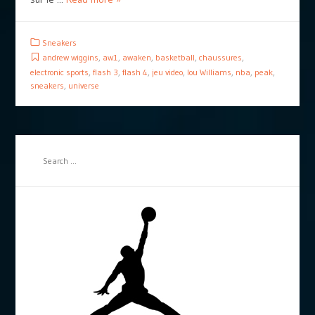
Sneakers
andrew wiggins
,
aw1
,
awaken
,
basketball
,
chaussures
,
electronic sports
,
flash 3
,
flash 4
,
jeu video
,
lou Williams
,
nba
,
peak
,
sneakers
,
universe