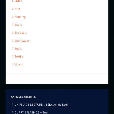
Livres
NBA
Running
Skate
Sneakers
Sportswear
Tests
Textile
Videos
ARTICLES RÉCENTS
UN PEU DE LECTURE… Sélection de Noël!
CURRY SPLASH 25 – Test