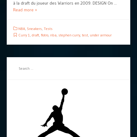
à la draft du joueur des Warriors en 2009. DESIGN On ...
Read more »
NBA
,
Sneakers
,
Tests
Curry 1
,
draft
,
flotro
,
nba
,
stephen curry
,
test
,
under armour