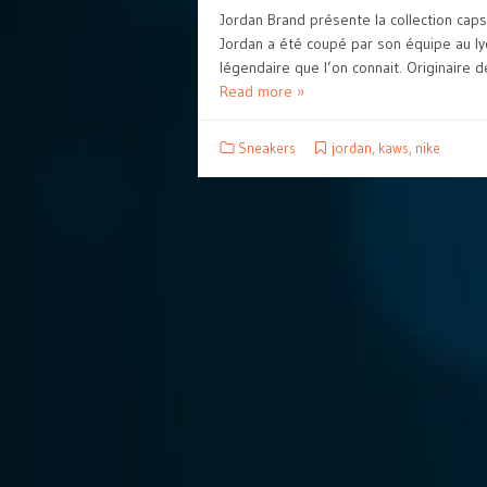
Jordan Brand présente la collection cap
Jordan a été coupé par son équipe au lyc
légendaire que l’on connait. Originaire de
Read more »
Sneakers
jordan
,
kaws
,
nike