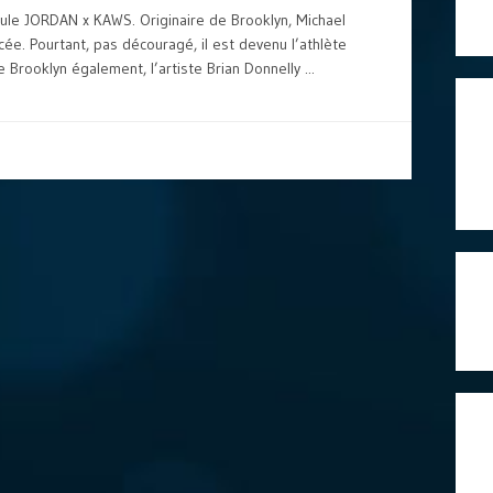
sule JORDAN x KAWS. Originaire de Brooklyn, Michael
ée. Pourtant, pas découragé, il est devenu l’athlète
 Brooklyn également, l’artiste Brian Donnelly ...