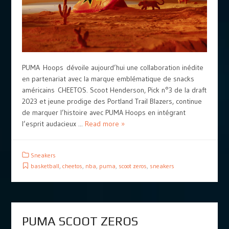
PUMA Hoops dévoile aujourd’hui une collaboration inédite
en partenariat avec la marque emblématique de snacks
américains CHEETOS. Scoot Henderson, Pick n°3 de la draft
2023 et jeune prodige des Portland Trail Blazers, continue
de marquer l’histoire avec PUMA Hoops en intégrant
l’esprit audacieux ...
Read more »
Sneakers
basketball
,
cheetos
,
nba
,
puma
,
scoot zeros
,
sneakers
PUMA SCOOT ZEROS