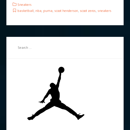
Sneakers
basketball
,
nba
,
puma
,
scoot henderson
,
scoot zeros
,
sneakers