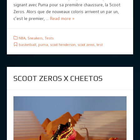
signant avec Puma pour sa première chaussure, la Scoot
Zeros. Alors que de nouveaux coloris arrivent un par un,
c’est le premier, ...
Read more »
NBA
,
Sneakers
,
Tests
basketball
,
puma
,
scoot henderson
,
scoot zeros
,
test
SCOOT ZEROS X CHEETOS