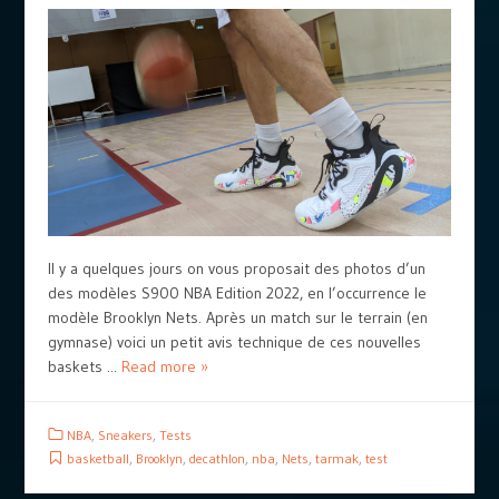
Il y a quelques jours on vous proposait des photos d’un
des modèles S900 NBA Edition 2022, en l’occurrence le
modèle Brooklyn Nets. Après un match sur le terrain (en
gymnase) voici un petit avis technique de ces nouvelles
baskets ...
Read more »
NBA
,
Sneakers
,
Tests
basketball
,
Brooklyn
,
decathlon
,
nba
,
Nets
,
tarmak
,
test