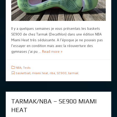
Il y a quelques semaines je vous présentais les baskets
SE900 de chez Tarmak (Decathlon) dans une édition NBA
Miami Heat très séduisante. A l’époque je ne pouvais pas
l’essayer en condition mais avec la réouverture des
gymnases j’ai pu ...
Read more »
NBA
,
Tests
basketball
,
miami heat
,
nba
,
SE900
,
tarmak
TARMAK/NBA – SE900 MIAMI
HEAT