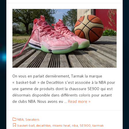
On vous en parlait dernièrement, Tarmak la marque
« basket-ball » de Decathlon s’est associée à la NBA pour
une gamme de produits dont la chaussure SE900 qui est
désormais disponible dans différents coloris pour autant
de clubs NBA. Nous avons eu ...
Read more »
NBA
,
Sneakers
basket-ball
,
decathlon
,
miami heat
,
nba
,
SE900
,
tarmak