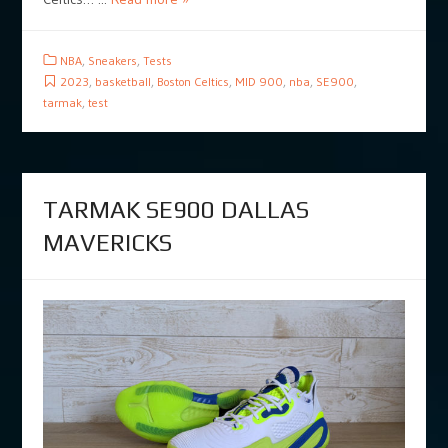
NBA
,
Sneakers
,
Tests
2023
,
basketball
,
Boston Celtics
,
MID 900
,
nba
,
SE900
,
tarmak
,
test
TARMAK SE900 DALLAS
MAVERICKS