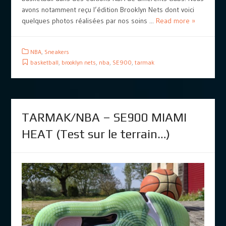
avons notamment reçu l’édition Brooklyn Nets dont voici
quelques photos réalisées par nos soins ...
Read more »
NBA
,
Sneakers
basketball
,
brooklyn nets
,
nba
,
SE900
,
tarmak
TARMAK/NBA – SE900 MIAMI
HEAT (Test sur le terrain…)