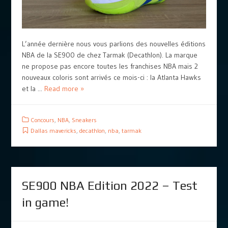
L’année dernière nous vous parlions des nouvelles éditions
NBA de la SE900 de chez Tarmak (Decathlon). La marque
ne propose pas encore toutes les franchises NBA mais 2
nouveaux coloris sont arrivés ce mois-ci : la Atlanta Hawks
et la ...
Read more »
Concours
,
NBA
,
Sneakers
Dallas mavericks
,
decathlon
,
nba
,
tarmak
SE900 NBA Edition 2022 – Test
in game!