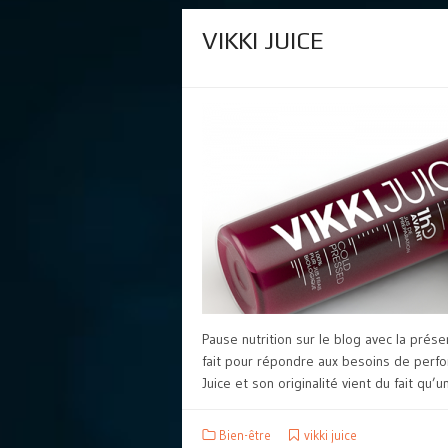
VIKKI JUICE
Pause nutrition sur le blog avec la prése
fait pour répondre aux besoins de perfor
Juice et son originalité vient du fait qu’un
Bien-être
vikki juice