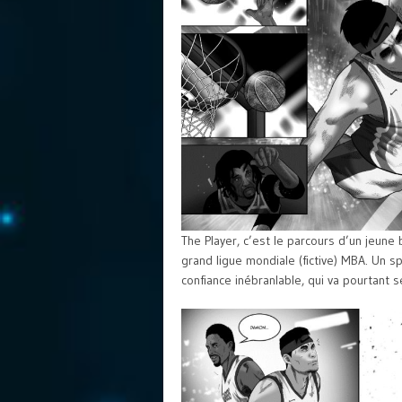
The Player, c’est le parcours d’un jeune
grand ligue mondiale (fictive) MBA. Un s
confiance inébranlable, qui va pourtant 