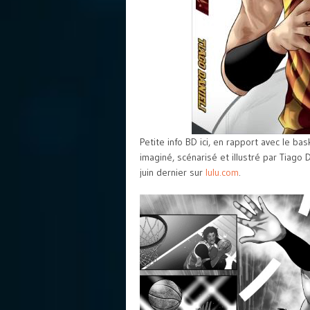
Petite info BD ici, en rapport avec le b
imaginé, scénarisé et illustré par Tiago 
juin dernier sur
lulu.com
.