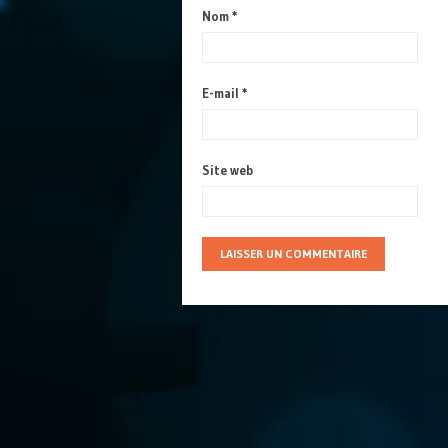
Nom
*
E-mail
*
Site web