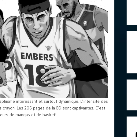
aphisme intéressant et surtout dynamique. L’intensité des
le crayon. Les 206 pages de la BD sont captivantes. C’est
teurs de mangas et de basket!