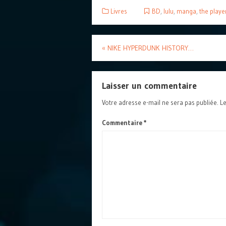
Livres
BD
,
lulu
,
manga
,
the playe
«
NIKE HYPERDUNK HISTORY…
Laisser un commentaire
Votre adresse e-mail ne sera pas publiée.
Le
Commentaire
*