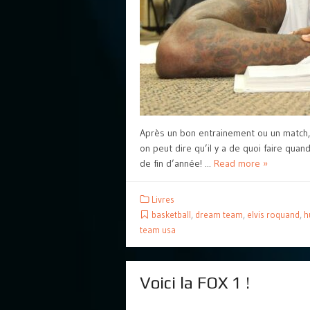
Après un bon entrainement ou un match,
on peut dire qu’il y a de quoi faire quan
de fin d’année! ...
Read more »
Livres
basketball
,
dream team
,
elvis roquand
,
h
team usa
Voici la FOX 1 !