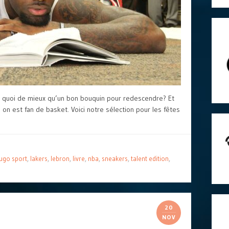
 quoi de mieux qu’un bon bouquin pour redescendre? Et
d on est fan de basket. Voici notre sélection pour les fêtes
ugo sport
,
lakers
,
lebron
,
livre
,
nba
,
sneakers
,
talent edition
,
20
NOV