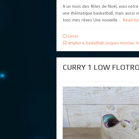
A un mois des fêtes de Noël, voici notre 
une thématique basketball, mais aussi 
tous mes rêves Une nouvelle ...
Read mo
Livres
amphora
,
basketball
,
jacques monclar
,
l
CURRY 1 LOW FLOTRO 