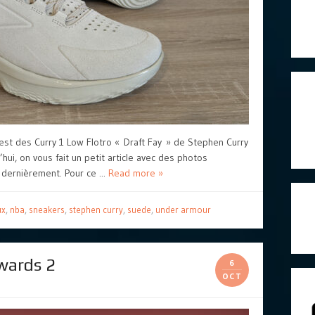
test des Curry 1 Low Flotro « Draft Fay » de Stephen Curry
ui, on vous fait un petit article avec des photos
 dernièrement. Pour ce ...
Read more »
ux
,
nba
,
sneakers
,
stephen curry
,
suede
,
under armour
wards 2
6
OCT