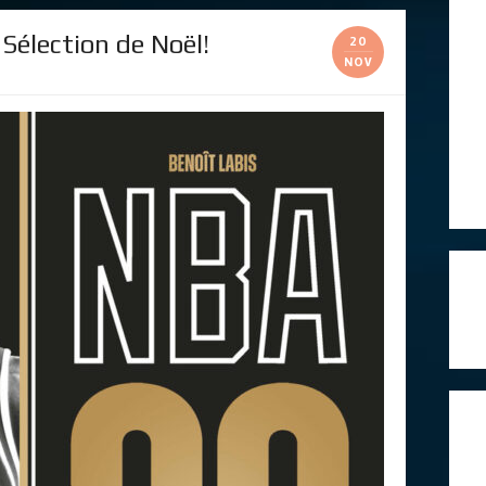
élection de Noël!
20
NOV