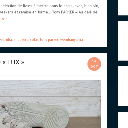
sélection de livres à mettre sous le sapin, avec, bien sûr,
sneakers et remise en forme… Tony PARKER – Au-delà de
re »
ivre
,
nba
,
sneakers
,
solar
,
tony parker
,
wembanyama
« LUX »
14
OCT