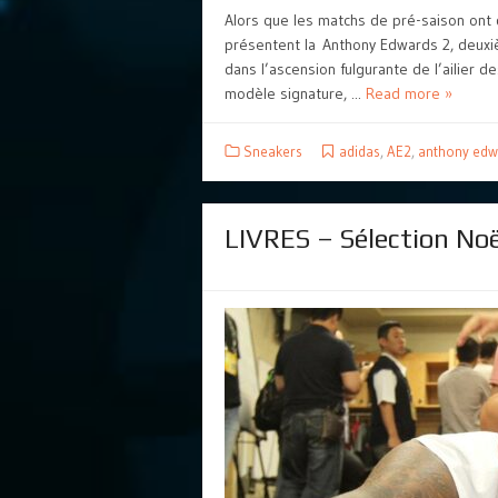
Alors que les matchs de pré-saison ont
présentent la Anthony Edwards 2, deuxi
dans l’ascension fulgurante de l’ailier
modèle signature, ...
Read more »
Sneakers
adidas
,
AE2
,
anthony edw
LIVRES – Sélection Noë