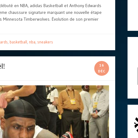
 débuté en NBA, adidas Basketball et Anthony Edwards
ème chaussure signature marquant une nouvelle étape
 des Minnesota Timberwolves. Évolution de son premier
ards
,
basketball
,
nba
,
sneakers
l!
16
DÉC