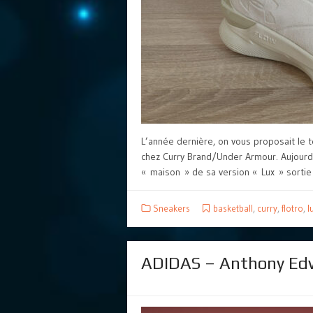
L’année dernière, on vous proposait le 
chez Curry Brand/Under Armour. Aujourd’h
« maison » de sa version « Lux » sortie
Sneakers
basketball
,
curry
,
flotro
,
l
ADIDAS – Anthony Ed