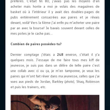
préférés. C’était fin 80, j’avais pas les moyens d’en
acheter mais honte a moi je volais des magazines de
basket où à l’intérieur il y avait des doubles-pages de
pubs entièrement consacrées aux paires et je rêvais
devant, voilà! Vers la 6ème j’ai enfin pu m’acheter une paire
par an avec la bourse! Je bavais souvent devant celles de
mes potes je le cache pas…
Combien de paires possèdes-tu?
Dernier comptage j’étais a
248
environ, c’était il y’a
quelques mois. J’essaye de me faire tous mes kiff de
jeunesse, je suis pas dans un délire de telle paire c’est
une collab avec ci ou ça, je m’en tamponne, je veux les
paires qui m’ont fait rêver dans ma jeunesse, celles que j’ai
vues aux pieds de Jordan, Barkley
(photo)
, Shaq, Robinson
et puis les trainers, etc.