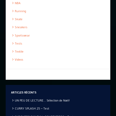
NBA
Running
Skate
Sneakers
Sportswear
Tests
Textile
Videos
ARTICLES RÉCENTS
UN PEU DE LECTURE… Sélection de Noël!
CURRY SPLASH 25 – Test