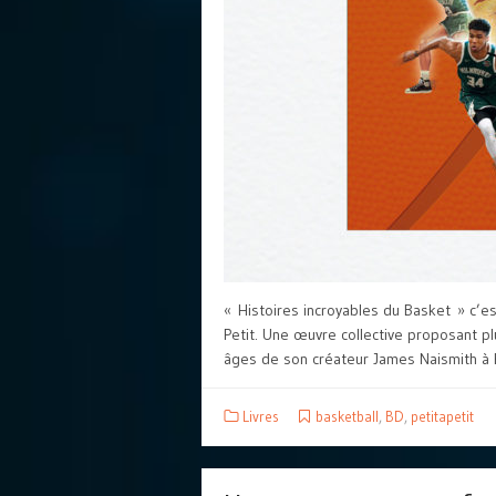
« Histoires incroyables du Basket » c’est
Petit. Une œuvre collective proposant plu
âges de son créateur James Naismith à 
Livres
basketball
,
BD
,
petitapetit