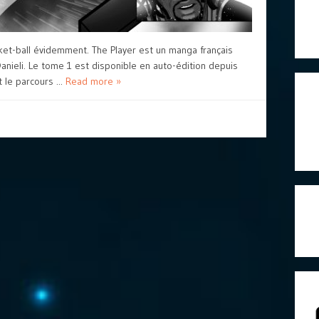
asket-ball évidemment. The Player est un manga français
Danieli. Le tome 1 est disponible en auto-édition depuis
t le parcours ...
Read more »