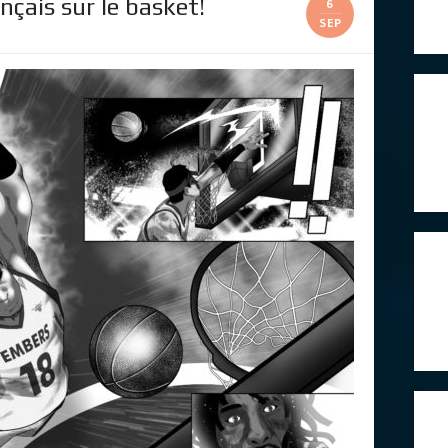
çais sur le basket!
6
SEP