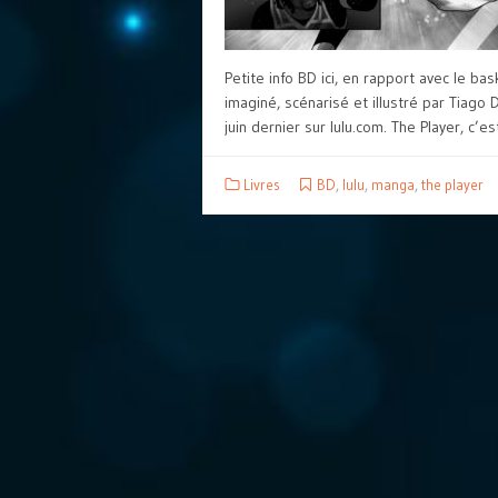
Petite info BD ici, en rapport avec le b
imaginé, scénarisé et illustré par Tiago 
juin dernier sur lulu.com. The Player, c’es
Livres
BD
,
lulu
,
manga
,
the player