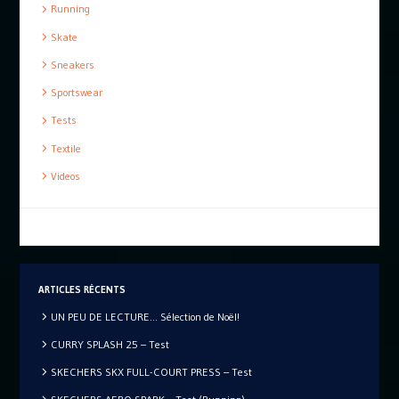
Running
Skate
Sneakers
Sportswear
Tests
Textile
Videos
ARTICLES RÉCENTS
UN PEU DE LECTURE… Sélection de Noël!
CURRY SPLASH 25 – Test
SKECHERS SKX FULL-COURT PRESS – Test