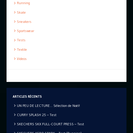
Running
Skate
Sneakers
Sportswear
Tests
Textile
Videos
ARTICLES RÉCENTS
UN PEU DE LECTURE… Sélection de Noël!
CURRY SPLASH 25 – Test
SKECHERS SKX FULL-COURT PRESS – Test