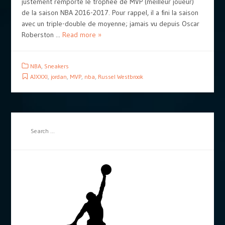
justement remporté le trophée de MVP (meilleur joueur)
de la saison NBA 2016-2017. Pour rappel, il a fini la saison
avec un triple-double de moyenne; jamais vu depuis Oscar
Roberston ...
Read more »
NBA
,
Sneakers
AJXXXI
,
jordan
,
MVP
,
nba
,
Russel Westbrook