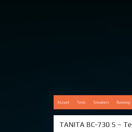
Accueil
Tests
Sneakers
Running
TANITA BC-730 S – Te