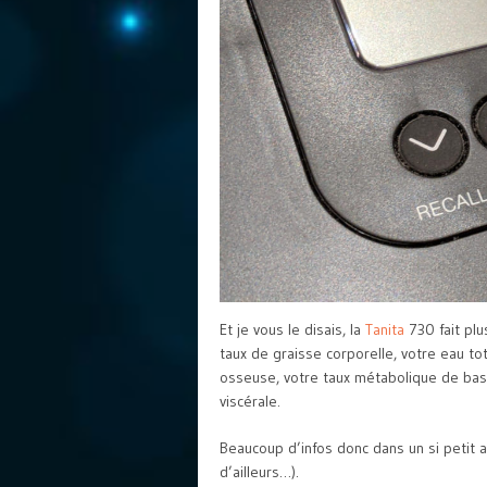
Et je vous le disais, la
Tanita
730 fait plu
taux de graisse corporelle, votre eau t
osseuse, votre taux métabolique de base
viscérale.
Beaucoup d’infos donc dans un si petit a
d’ailleurs…).