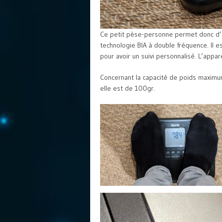
Ce petit pèse-personne permet donc d’a
technologie BIA à double fréquence. Il es
pour avoir un suivi personnalisé. L’appa
Concernant la capacité de poids maximu
elle est de 100gr.