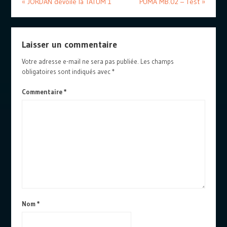
«
JORDAN dévoile la TATUM 1
PUMA MB.02 – Test
»
Laisser un commentaire
Votre adresse e-mail ne sera pas publiée.
Les champs
obligatoires sont indiqués avec
*
Commentaire
*
Nom
*