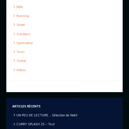
NBA
Running
Skate
Sneakers
Sportswear
Tests
Textile
Videos
ARTICLES RÉCENTS
UN PEU DE LECTURE… Sélection de Noël!
CURRY SPLASH 25 – Test