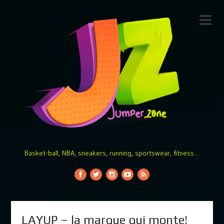
Basket-ball, NBA, sneakers, running, sportswear, fitness…
LAYUP – la marque qui monte!