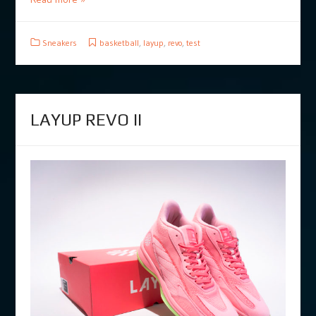
Sneakers
basketball
,
layup
,
revo
,
test
LAYUP REVO II