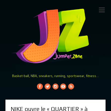
Basket-ball, NBA, sneakers, running, sportswear, fitness…
NIKE ouvre le « QUARTIER » à