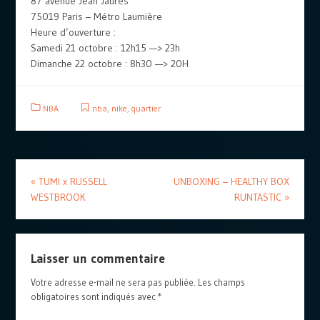
87 avenue Jean Jaurès
75019 Paris – Métro Laumière
Heure d’ouverture :
Samedi 21 octobre : 12h15 —> 23h
Dimanche 22 octobre : 8h30 —> 20H
NBA
nba
,
nike
,
quartier
«
TUMI x RUSSELL
UNBOXING – HEALTHY BOX
WESTBROOK
RUNTASTIC
»
Laisser un commentaire
Votre adresse e-mail ne sera pas publiée.
Les champs
obligatoires sont indiqués avec
*