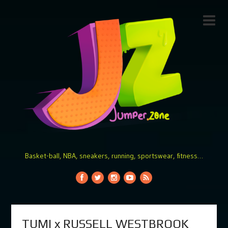
Basket-ball, NBA, sneakers, running, sportswear, fitness…
TUMI x RUSSELL WESTBROOK