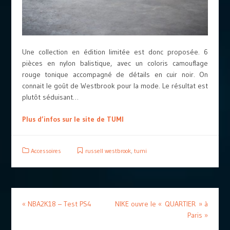
Une collection en édition limitée est donc proposée. 6
pièces en nylon balistique, avec un coloris camouflage
rouge tonique accompagné de détails en cuir noir. On
connait le goût de Westbrook pour la mode. Le résultat est
plutôt séduisant…
Plus d’infos sur le site de TUMI
Accessoires
russell westbrook
,
tumi
«
NBA2K18 – Test PS4
NIKE ouvre le « QUARTIER » à
Paris
»