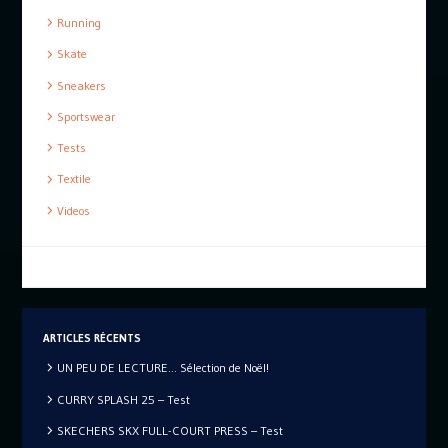
Running
Skate
Sneakers
Sportswear
Tests
Textile
Videos
ARTICLES RÉCENTS
UN PEU DE LECTURE… Sélection de Noël!
CURRY SPLASH 25 – Test
SKECHERS SKX FULL-COURT PRESS – Test