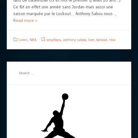
fans de basketball US et moi le premier (j’avais 20 ans…).
Ce fût en effet une année sans Jordan mais aussi une
saison marquée par le Lockout… Anthony Saliou nous ...
Read more »
Livres
,
NBA
amphora
,
anthony saliou
,
livre
,
lockout
,
nba