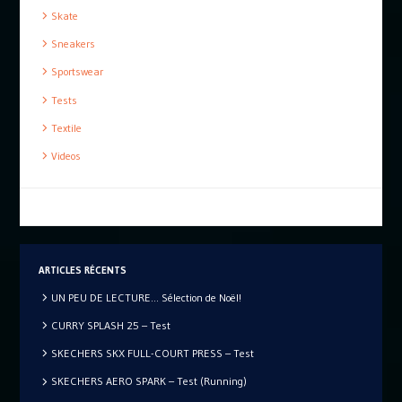
Skate
Sneakers
Sportswear
Tests
Textile
Videos
ARTICLES RÉCENTS
UN PEU DE LECTURE… Sélection de Noël!
CURRY SPLASH 25 – Test
SKECHERS SKX FULL-COURT PRESS – Test
SKECHERS AERO SPARK – Test (Running)