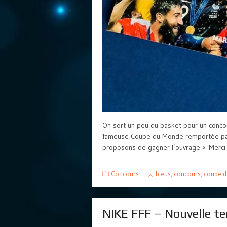
On sort un peu du basket pour un concour
fameuse Coupe du Monde remportée par 
proposons de gagner l’ouvrage « Merci l
Concours
bleus
,
concours
,
coupe 
NIKE FFF – Nouvelle te