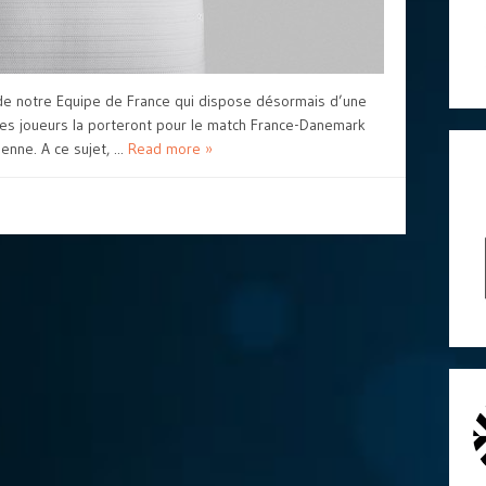
r de notre Equipe de France qui dispose désormais d’une
Les joueurs la porteront pour le match France-Danemark
nne. A ce sujet, ...
Read more »