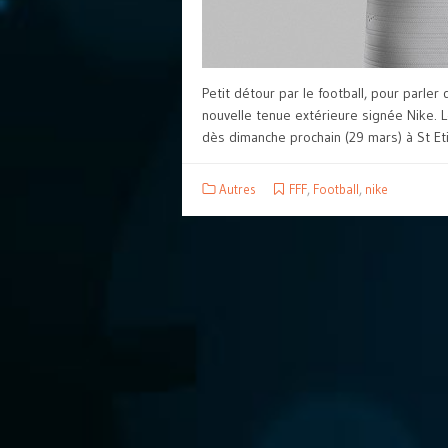
Petit détour par le football, pour parle
nouvelle tenue extérieure signée Nike. 
dès dimanche prochain (29 mars) à St Etie
Autres
FFF
,
Football
,
nike