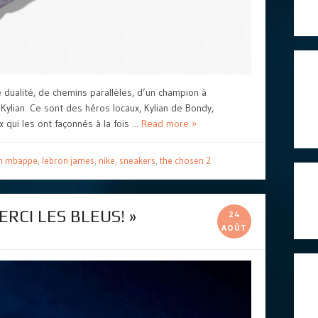
e dualité, de chemins parallèles, d’un champion à
 Kylian. Ce sont des héros locaux, Kylian de Bondy,
 qui les ont façonnés à la fois ...
Read more »
ian mbappe
,
lebron james
,
nike
,
sneakers
,
the chosen 2
ERCI LES BLEUS! »
24
AOÛT