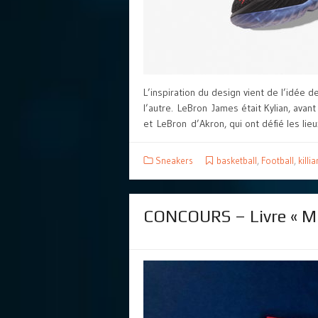
L’inspiration du design vient de l’idée d
l’autre. LeBron James était Kylian, avant
et LeBron d’Akron, qui ont défié les lieux
Sneakers
basketball
,
Football
,
kill
CONCOURS – Livre « M