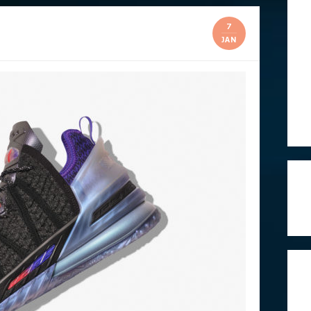
7
JAN