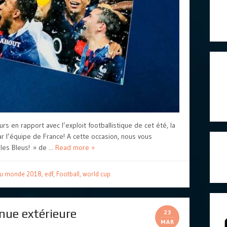
s en rapport avec l’exploit footballistique de cet été, la
l’équipe de France! A cette occasion, nous vous
es Bleus! » de ...
Read more »
du monde 2018
,
edf
,
Football
,
world cup
nue extérieure
23
MAR