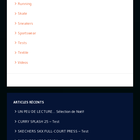
Running
Skate
Sneakers
Sportswear
Tests
Textile
Videos
ARTICLES RÉCENTS
UN PEU DE LECTURE… Sélection de Noël!
CURRY SPLASH 25 – Test
SKECHERS SKX FULL-COURT PRESS – Test