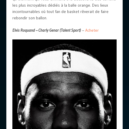
les plus incroyables dédiés à la balle orange. Des lieux
incontournables où tout fan de basket rêverait de faire
rebondir son ballon.
Elvis Roquand – Charly Genar (Talent Sport)
–
Acheter