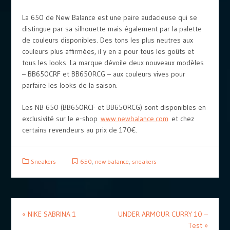
La 650 de New Balance est une paire audacieuse qui se
distingue par sa silhouette mais également par la palette
de couleurs disponibles. Des tons les plus neutres aux
couleurs plus affirmées, il y en a pour tous les goûts et
tous les looks. La marque dévoile deux nouveaux modèles
– BB650CRF et BB650RCG – aux couleurs vives pour
parfaire les looks de la saison.
Les NB 650 (BB650RCF et BB650RCG) sont disponibles en
exclusivité sur le e-shop
www.newbalance.com
et chez
certains revendeurs au prix de 170€.
Sneakers
650
,
new balance
,
sneakers
«
NIKE SABRINA 1
UNDER ARMOUR CURRY 10 –
Test
»