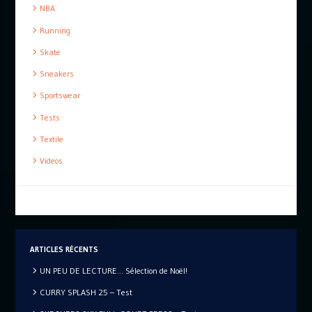
NBA
Running
Skate
Sneakers
Sportswear
Tests
Textile
Videos
ARTICLES RÉCENTS
UN PEU DE LECTURE… Sélection de Noël!
CURRY SPLASH 25 – Test