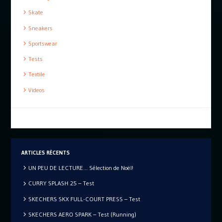
Skate
Sneakers
Sportswear
Tests
Textile
Videos
ARTICLES RÉCENTS
UN PEU DE LECTURE… Sélection de Noël!
CURRY SPLASH 25 – Test
SKECHERS SKX FULL-COURT PRESS – Test
SKECHERS AERO SPARK – Test (Running)