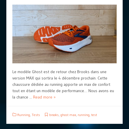
Le modèle Ghost est de retour chez Brooks dans une
version MAX qui sortira le 4 décembre prochain. Cette
chaussure dédiée au running apporte un max de confort
tout en étant un modèle de performance… Nous avons eu
la chance ...
Read more »
Running
,
Tests
brooks
,
ghost max
,
running
,
test