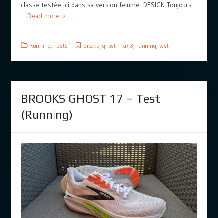
classe testée ici dans sa version femme. DESIGN Toujours
...
Read more »
Running
,
Tests
brooks
,
ghost max 3
,
running
,
test
BROOKS GHOST 17 – Test
(Running)