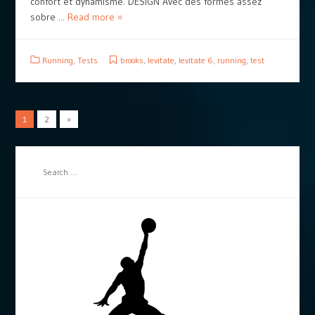
confort et dynamisme. DESIGN Avec des formes assez
sobre ...
Read more »
Running
,
Tests
brooks
,
levitate
,
levitate 6
,
running
,
test
1
2
»